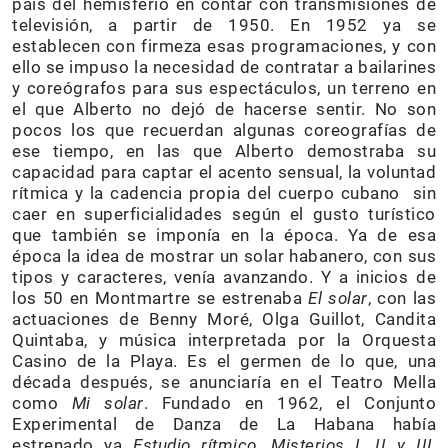
país del hemisferio en contar con transmisiones de
televisión, a partir de 1950. En 1952 ya se
establecen con firmeza esas programaciones, y con
ello se impuso la necesidad de contratar a bailarines
y coreógrafos para sus espectáculos, un terreno en
el que Alberto no dejó de hacerse sentir. No son
pocos los que recuerdan algunas coreografías de
ese tiempo, en las que Alberto demostraba su
capacidad para captar el acento sensual, la voluntad
rítmica y la cadencia propia del cuerpo cubano sin
caer en superficialidades según el gusto turístico
que también se imponía en la época. Ya de esa
época la idea de mostrar un solar habanero, con sus
tipos y caracteres, venía avanzando. Y a inicios de
los 50 en Montmartre se estrenaba
El solar
, con las
actuaciones de Benny Moré, Olga Guillot, Candita
Quintaba, y música interpretada por la Orquesta
Casino de la Playa. Es el germen de lo que, una
década después, se anunciaría en el Teatro Mella
como
Mi solar
. Fundado en 1962, el Conjunto
Experimental de Danza de La Habana había
estrenado ya
Estudio rítmico
,
Misterios I, II y III
,