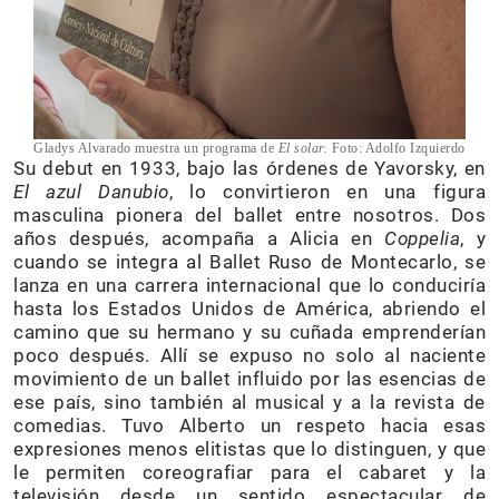
Gladys Alvarado muestra un programa de
El solar.
Foto: Adolfo Izquierdo
Su debut en 1933, bajo las órdenes de Yavorsky, en
El azul Danubio
, lo convirtieron en una figura
masculina pionera del ballet entre nosotros. Dos
años después, acompaña a Alicia en
Coppelia
, y
cuando se integra al Ballet Ruso de Montecarlo, se
lanza en una carrera internacional que lo conduciría
hasta los Estados Unidos de América, abriendo el
camino que su hermano y su cuñada emprenderían
poco después. Allí se expuso no solo al naciente
movimiento de un ballet influido por las esencias de
ese país, sino también al musical y a la revista de
comedias. Tuvo Alberto un respeto hacia esas
expresiones menos elitistas que lo distinguen, y que
le permiten coreografiar para el cabaret y la
televisión desde un sentido espectacular de