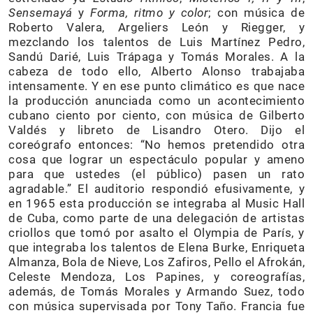
Sensemayá
y
Forma, ritmo y color
; con música de
Roberto Valera, Argeliers León y Riegger, y
mezclando los talentos de Luis Martínez Pedro,
Sandú Darié, Luis Trápaga y Tomás Morales. A la
cabeza de todo ello, Alberto Alonso trabajaba
intensamente. Y en ese punto climático es que nace
la producción anunciada como un acontecimiento
cubano ciento por ciento, con música de Gilberto
Valdés y libreto de Lisandro Otero. Dijo el
coreógrafo entonces: “No hemos pretendido otra
cosa que lograr un espectáculo popular y ameno
para que ustedes (el público) pasen un rato
agradable.” El auditorio respondió efusivamente, y
en 1965 esta producción se integraba al Music Hall
de Cuba, como parte de una delegación de artistas
criollos que tomó por asalto el Olympia de París, y
que integraba los talentos de Elena Burke, Enriqueta
Almanza, Bola de Nieve, Los Zafiros, Pello el Afrokán,
Celeste Mendoza, Los Papines, y coreografías,
además, de Tomás Morales y Armando Suez, todo
con música supervisada por Tony Taño. Francia fue