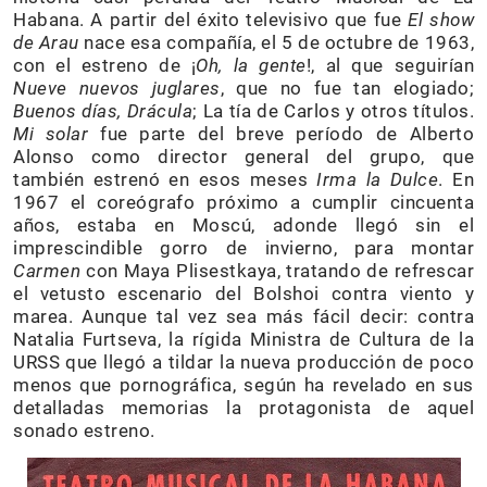
Habana. A partir del éxito televisivo que fue
El show
de Arau
nace esa compañía, el 5 de octubre de 1963,
con el estreno de ¡
Oh, la gente
!, al que seguirían
Nueve nuevos juglares
, que no fue tan elogiado;
Buenos días, Drácula
; La tía de Carlos y otros títulos.
Mi solar
fue parte del breve período de Alberto
Alonso como director general del grupo, que
también estrenó en esos meses
Irma la Dulce
. En
1967 el coreógrafo próximo a cumplir cincuenta
años, estaba en Moscú, adonde llegó sin el
imprescindible gorro de invierno, para montar
Carmen
con Maya Plisestkaya, tratando de refrescar
el vetusto escenario del Bolshoi contra viento y
marea. Aunque tal vez sea más fácil decir: contra
Natalia Furtseva, la rígida Ministra de Cultura de la
URSS que llegó a tildar la nueva producción de poco
menos que pornográfica, según ha revelado en sus
detalladas memorias la protagonista de aquel
sonado estreno.