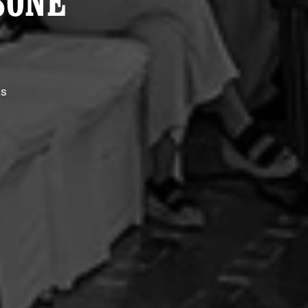
SONE
as