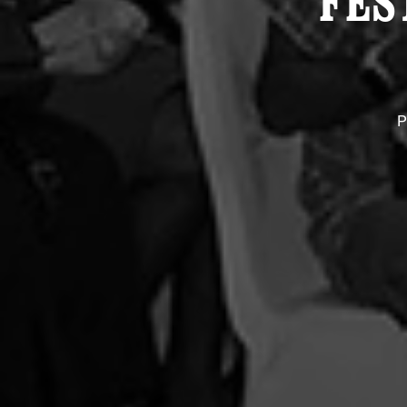
FES
P