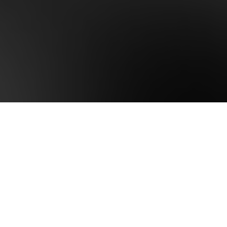
Adys Cupull Reyes y Froilán González García
confiesan que han vivido, pensado, sentido, viajado,
investigado, estudiado y vencido en clave de
Revolución. Pertenecen a la generación del
Moncada; encarnan a esa juventud que despertó en
el 53, cuando supieron de Fidel. Desde el 59,
pusieron el cuerpo y, tras sesenta años caminando
juntos, son la prueba viviente de que la Revolución se
hace todos los días.