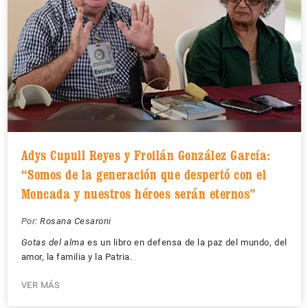
Adys Cupull Reyes y Froilán González García:
“Somos de la generación que despertó con el
Moncada y nuestros héroes serán eternos”
Por:
Rosana Cesaroni
Gotas del alma
es un libro en defensa de la paz del mundo, del
amor, la familia y la Patria.
VER MÁS