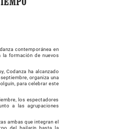
TIEMPO
e danza contemporánea en
ra la formación de nuevos
oy, Codanza ha alcanzado
e septiembre, organiza una
lguín, para celebrar este
tiembre, los espectadores
unto a las agrupaciones
ezas ambas que integran el
o del bailarín hasta la