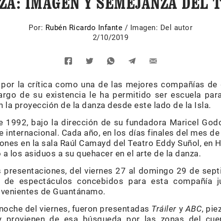
ZA: IMAGEN Y SEMEJANZA DEL 
Por:
Rubén Ricardo Infante
/
Imagen: Del autor
2/10/2019
por la crítica como una de las mejores compañías d
largo de su existencia le ha permitido ser escuela pa
n la proyección de la danza desde este lado de la Isla.
e 1992, bajo la dirección de su fundadora Maricel God
 internacional. Cada año, en los días finales del mes d
nes en la sala Raúl Camayd del Teatro Eddy Suñol, en Ho
a los asiduos a su quehacer en el arte de la danza.
es presentaciones, del viernes 27 al domingo 29 de sep
s de espectáculos concebidos para esta compañía j
rovenientes de Guantánamo.
 noche del viernes, fueron presentadas
Tráiler
y
ABC
, pi
y provienen de esa búsqueda por las zonas del cuerp