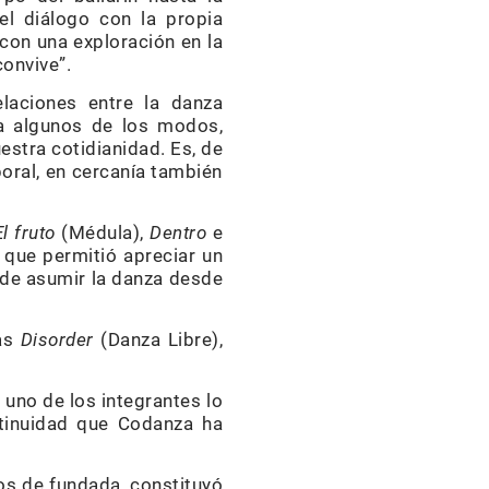
el diálogo con la propia
con una exploración en la
onvive”.
laciones entre la danza
a algunos de los modos,
estra cotidianidad. Es, de
poral, en cercanía también
El fruto
(Médula),
Dentro
e
 que permitió apreciar un
 de asumir la danza desde
ras
Disorder
(Danza Libre),
 uno de los integrantes lo
ntinuidad que Codanza ha
os de fundada, constituyó