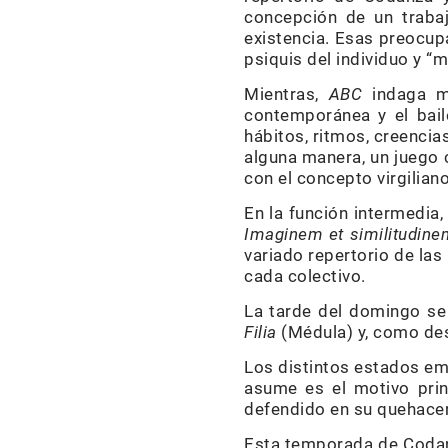
concepción de un trabaj
existencia. Esas preocu
psiquis del individuo y “
Mientras,
ABC
indaga má
contemporánea y el bai
hábitos, ritmos, creencia
alguna manera, un juego c
con el concepto virgiliano
En la función intermedia,
Imaginem et similitudine
variado repertorio de la
cada colectivo.
La tarde del domingo se
Filia
(Médula) y, como de
Los distintos estados emo
asume es el motivo prin
defendido en su quehacer
Esta temporada de Codanz