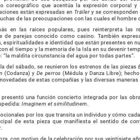
o coreográfico que acentúa la expresión corporal y 
paciones están expresadas en
Tráiler
y se corresponden 
muchas de las preocupaciones con las cuales el hombre c
s en las raíces populares, pues reinterpreta las re
le de parejas conocido como casino. También expres
s, espiritualidades e identidad que están presentes en nu
on el tiempo y la memoria de la Isla en su devenir tem
: “la maldita circunstancia del agua por todas partes”.
 la del sábado, se reunieron los estrenos de las piezas
m
(Codanza) y
De perros
(Médula y Danza Libre); hecho
s novedades de estas compañías y las diversas maneras
 presentó una función concierto integrada por las ob
spedida:
Imaginem et similitudinem
.
cionales por los que transita un individuo y cómo cada
cipal de esta pieza que manifiesta el sentido de co
.
a, con motivo de la celebración por sus veintisiete añ