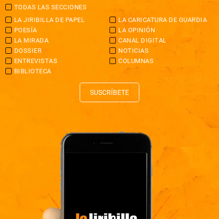
TODAS LAS SECCIONES
LA JIRIBILLA DE PAPEL
LA CARICATURA DE GUARDIA
POESÍA
LA OPINIÓN
LA MIRADA
CANAL DIGITAL
DOSSIER
NOTICIAS
ENTREVISTAS
COLUMNAS
BIBLIOTECA
SUSCRÍBETE