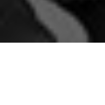
El año 2026 pudiera parecer caótico, difícil de
entender, lleno de caminos que se entrecruzan. Sin
embargo, hay que anotar que si algo lo define es
precisamente la metáfora de la oscuridad. Hablo de
esto no como una figura retórica, sino en su función
comunicativa: toda estructura gramatical busca
precisamente trasmitir un mensaje con eficacia,
poder simbólico y, en la mayoría de los casos, con
rapidez. Entonces la oscuridad como metáfora nos
remite a una contraposición con la luz. Aquí hay que