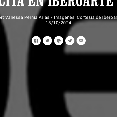
CITA EN IBEROARTE
or:
Vanessa Pernía Arias
/
Imágenes: Cortesía de Iberoa
15/10/2024