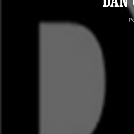
DAN 
P