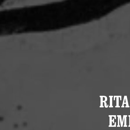
RITA
EM