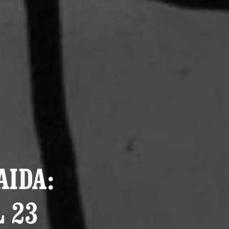
AIDA:
 23