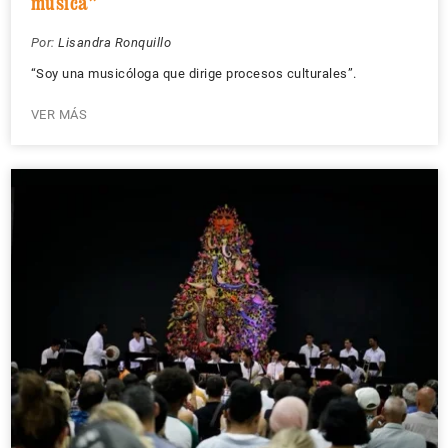
música”
Por:
Lisandra Ronquillo
“Soy una musicóloga que dirige procesos culturales”.
VER MÁS