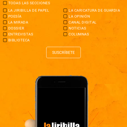
TODAS LAS SECCIONES
LA JIRIBILLA DE PAPEL
LA CARICATURA DE GUARDIA
POESÍA
LA OPINIÓN
LA MIRADA
CANAL DIGITAL
DOSSIER
NOTICIAS
ENTREVISTAS
COLUMNAS
BIBLIOTECA
SUSCRÍBETE