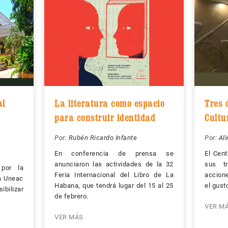
al
La literatura como espacio
Tres 
para construir identidad
Cultu
Por:
Rubén Ricardo Infante
Por:
Al
En conferencia de prensa se
El Cent
anunciaron las actividades de la 32
sus t
 por la
Feria Internacional del Libro de La
accione
la Uneac
Habana, que tendrá lugar del 15 al 25
el gust
ibilizar
de febrero.
VER M
VER MÁS