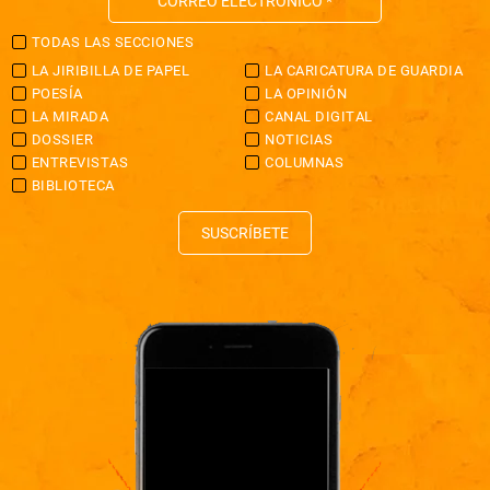
TODAS LAS SECCIONES
LA JIRIBILLA DE PAPEL
LA CARICATURA DE GUARDIA
POESÍA
LA OPINIÓN
LA MIRADA
CANAL DIGITAL
DOSSIER
NOTICIAS
ENTREVISTAS
COLUMNAS
BIBLIOTECA
SUSCRÍBETE