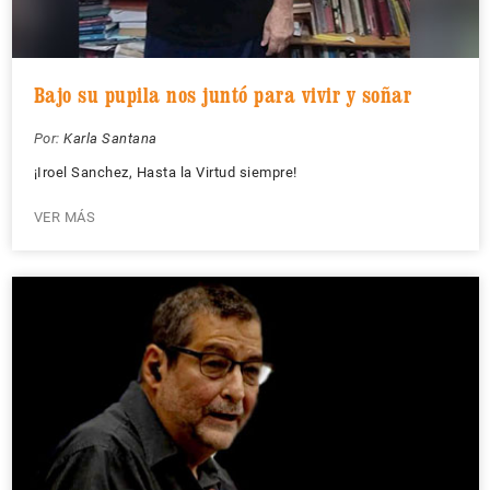
Bajo su pupila nos juntó para vivir y soñar
Por:
Karla Santana
¡Iroel Sanchez, Hasta la Virtud siempre!
VER MÁS