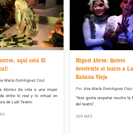
orros, aquí está El
Miguel Abreu: Quiero
cal!
devolverle el teatro a L
Habana Vieja
na María Domínguez Cruz
Por:
Ana María Domínguez Cruz
ia Alonso da vida a una mujer
da entre lo real y lo virtual en
“Nos gusta respetar mucho la 
bra de Ludi Teatro.
del teatro”.
ÁS
VER MÁS