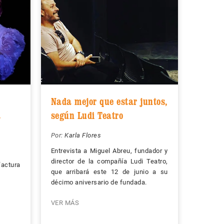
Nada mejor que estar juntos,
a
según Ludi Teatro
Por:
Karla Flores
Entrevista a Miguel Abreu, fundador y
director de la compañía Ludi Teatro,
factura
que arribará este 12 de junio a su
décimo aniversario de fundada.
VER MÁS