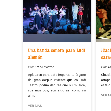
Una banda sonora para Ludi
¡Cach
alemán
cara
Por:
Frank Padrón
Por:
A
Aplausos para este importante órgano
Claud
del gran corpus viviente que es Ludi
atrapa
Teatro: podría decirse que su música,
esta o
sus músicos, son algo así como su
VER M
alma.
VER MÁS