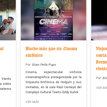
al
Mucho más que un
Cinema
Viejo
sinfónico
conta
Breme
Por:
Erian Peña Pupo
vient
Cinema
, espectacular sinfonía
cinematográfica protagonizada por la
Por:
Er
Viento
Orquesta Sinfónica de Holguín y sus
na sobre
invitados, en la sala Raúl Camayd del
VER M
materna
Complejo Cultural Teatro Eddy Suñol.
VER MÁS