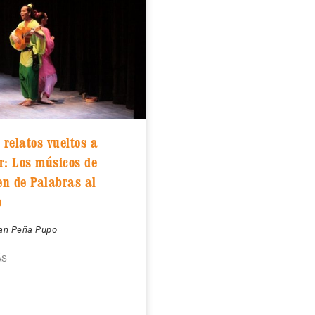
s relatos vueltos a
r: Los músicos de
n de Palabras al
o
ian Peña Pupo
ÁS