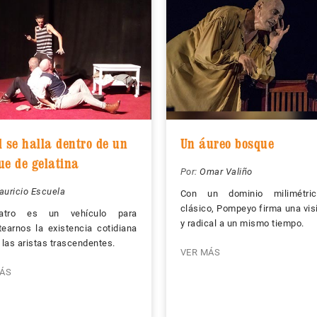
d se halla dentro de un
Un áureo bosque
ue de gelatina
Por:
Omar Valiño
auricio Escuela
Con un dominio milimétri
clásico, Pompeyo firma una visi
atro es un vehículo para
y radical a un mismo tiempo.
tearnos la existencia cotidiana
e las aristas trascendentes.
VER MÁS
ÁS