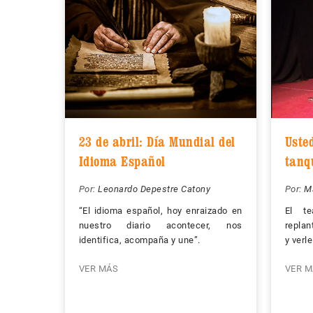
23 de abril: Día Mundial del
Uste
Idioma Español
tanq
Por:
Leonardo Depestre Catony
Por:
M
“El idioma español, hoy enraizado en
El te
nuestro diario acontecer, nos
replan
identifica, acompaña y une”.
y verl
VER MÁS
VER M