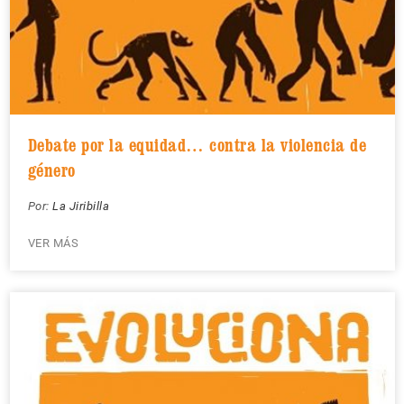
Debate por la equidad… contra la violencia de
género
Por:
La Jiribilla
VER MÁS