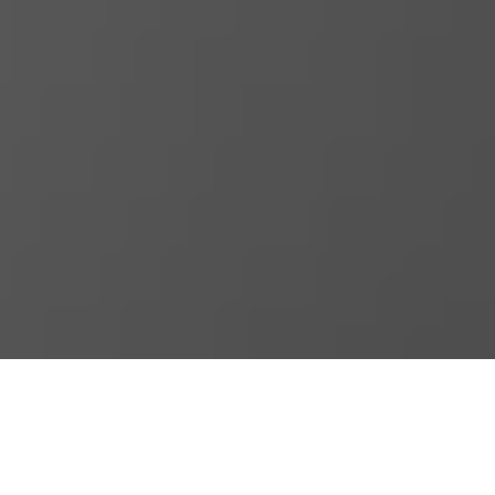
“Ser martiano y fidelista ha sido, para mí, el único modo de ser
feliz”
Armando Hart Dávalos