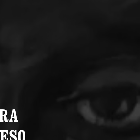
URA
RESO