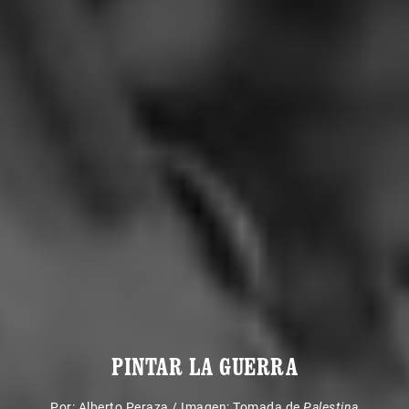
PINTAR LA GUERRA
Por:
Alberto Peraza
/
Imagen: Tomada de
Palestina